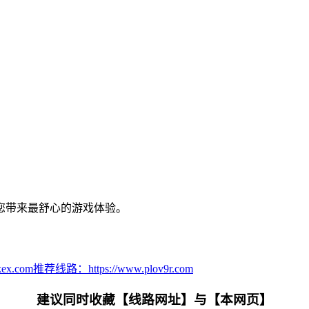
您带来最舒心的游戏体验。
kex.com
推荐线路：
https://www.plov9r.com
建议同时收藏【线路网址】与【本网页】