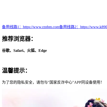
备用线路
1
：
https://www.rznbm.com
备用线路
2
：
https://www.k89
推荐浏览器：
谷歌、Safari、火狐、Edge
温馨提示：
为了您的隐私安全，请勿与"国家反诈中心"APP同设备使用！