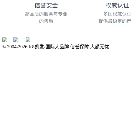
© 2004-
2026
K8凯发-国际大品牌 信誉保障 大额无忧