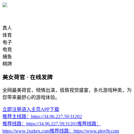
真人
体育
电子
电竞
捕鱼
棋牌
美女荷官 · 在线发牌
全网最美荷官，倾情出演，极致视觉盛宴，多元游戏种类，为
您带来最舒心的游戏体验。
立即注册
进入主页
APP下载
推荐主线路：
https://34.96.227.59:31202
推荐线路：
https://34.96.227.59:31201
推荐线路：
https://www.1nzkex.com
推荐线路：
https://www.plov9r.com